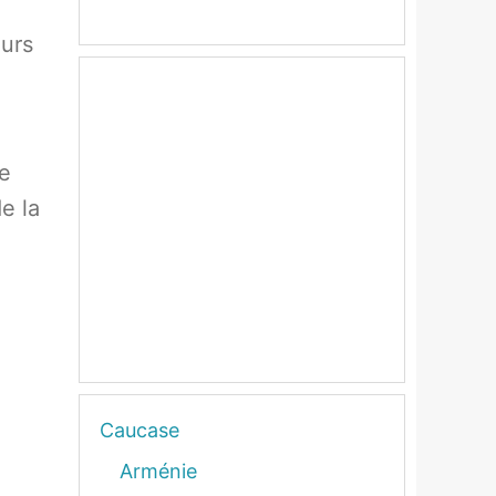
eurs
le
e la
.
Caucase
Arménie