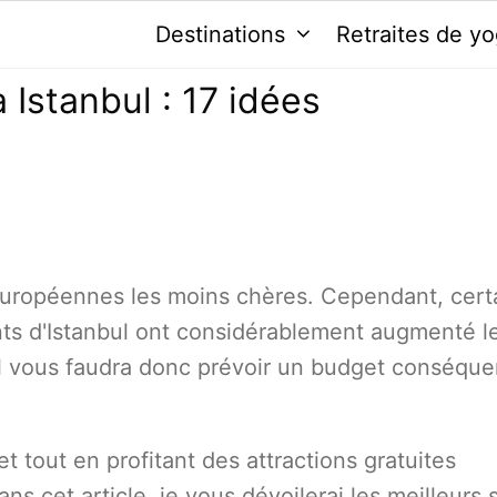
Destinations
Retraites de y
 Istanbul : 17 idées
 européennes les moins chères. Cependant, cert
ants d'Istanbul ont considérablement augmenté l
 il vous faudra donc prévoir un budget conséque
t tout en profitant des attractions gratuites
ns cet article, je vous dévoilerai les meilleurs s