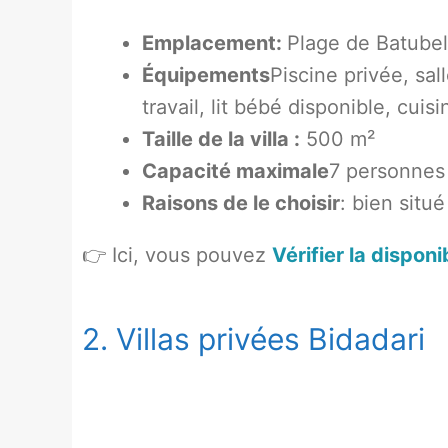
Emplacement:
Plage de Batube
Équipements
Piscine privée, sa
travail, lit bébé disponible, cuisi
Taille de la villa :
500 m²
Capacité maximale
7 personnes
Raisons de le choisir
: bien situ
👉 Ici, vous pouvez
Vérifier la disponi
2. Villas privées Bidadari