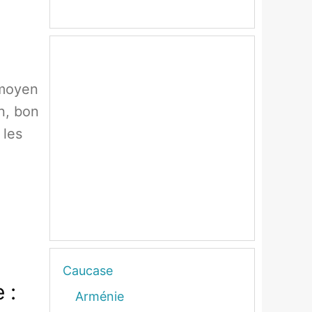
 moyen
n, bon
 les
Caucase
 :
Arménie