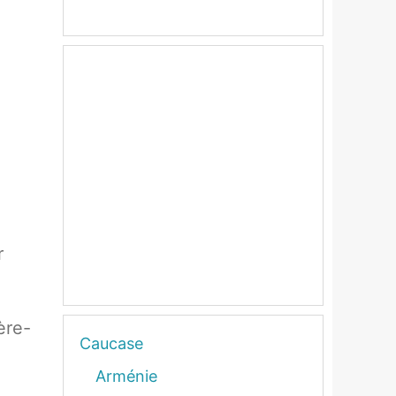
r
ère-
Caucase
Arménie