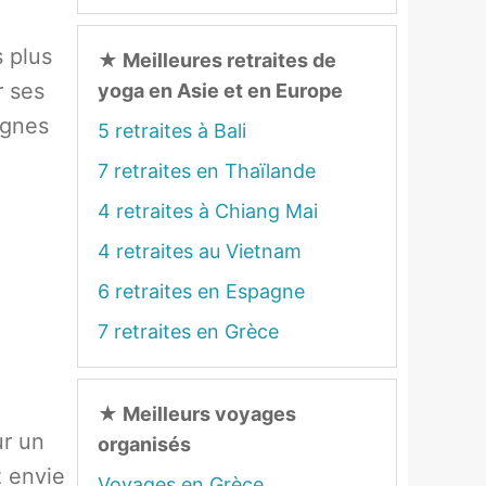
s plus
★
Meilleures retraites de
r ses
yoga en Asie et en Europe
agnes
5 retraites à Bali
7 retraites en Thaïlande
4 retraites à Chiang Mai
4 retraites au Vietnam
6 retraites en Espagne
7 retraites en Grèce
★
Meilleurs voyages
ur un
organisés
z envie
Voyages en Grèce