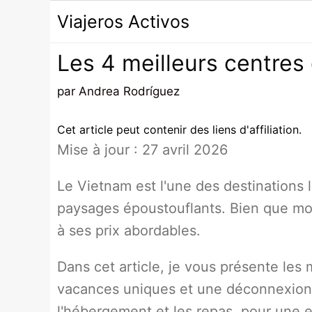
Passer
Viajeros Activos
au
contenu
Les 4 meilleurs centres
par
Andrea Rodríguez
Cet article peut contenir des liens d'affiliation.
Mise à jour : 27 avril 2026
Le Vietnam est l'une des destinations 
paysages époustouflants. Bien que moi
à ses prix abordables.
Dans cet article, je vous présente les
vacances uniques et une déconnexion t
l'hébergement et les repas, pour une e