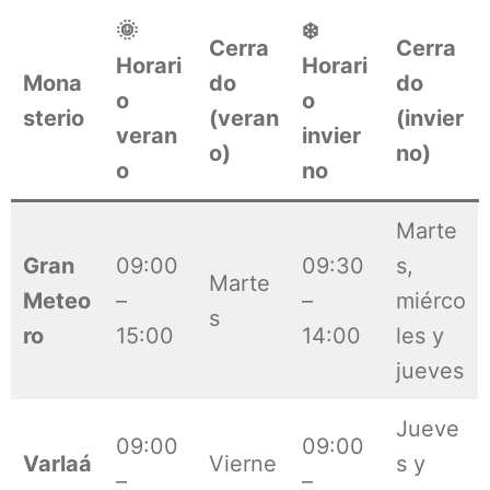
🌞
❄️
Cerra
Cerra
Horari
Horari
Mona
do
do
o
o
sterio
(veran
(invier
veran
invier
o)
no)
o
no
Marte
Gran
09:00
09:30
s,
Marte
Meteo
–
–
miérco
s
ro
15:00
14:00
les y
jueves
Jueve
09:00
09:00
Varlaá
Vierne
s y
–
–