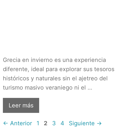
Grecia en invierno es una experiencia
diferente, ideal para explorar sus tesoros
históricos y naturales sin el ajetreo del
turismo masivo veraniego ni el …
Leer más
Página
Página
Página
Página
←
Anterior
1
2
3
4
Siguiente
→