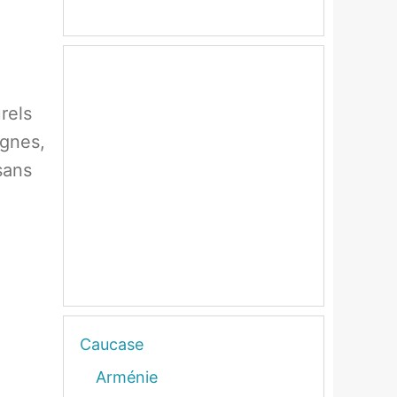
rels
agnes,
sans
Caucase
Arménie