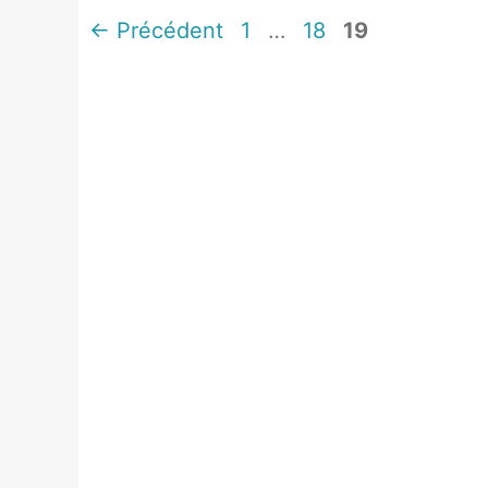
Page
Page
Page
←
Précédent
1
…
18
19