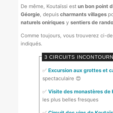
De même, Koutaïssi est
un bon point de
Géorgie
, depuis
charmants villages
po
naturels oniriques
y
sentiers de rand
Comme toujours, vous trouverez ci-de
indiqués.
3 CIRCUITS INCONTOURN
✅
Excursion aux grottes et 
spectaculaire 😍
✅
Visite des monastères de 
les plus belles fresques
✅
Circuit des vins de Koutaïs