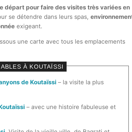
 départ pour faire des visites très variées en
ur se détendre dans leurs spas,
environnemen
onnée
exigeant.
ssous une carte avec tous les emplacements
ABLES À KOUTAÏSSI
canyons de Koutaïssi
– la visite la plus
Koutaïssi
– avec une histoire fabuleuse et
si
, Visite de la vieille ville, de Bagrati et