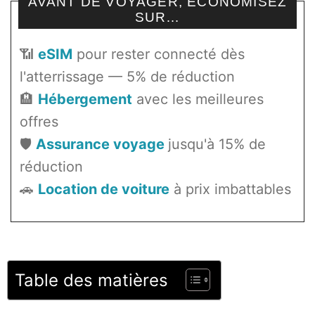
AVANT DE VOYAGER, ÉCONOMISEZ
SUR…
📶
eSIM
pour rester connecté dès
l'atterrissage — 5% de réduction
🏨
Hébergement
avec les meilleures
offres
🛡️
Assurance voyage
jusqu'à 15% de
réduction
🚗
Location de voiture
à prix imbattables
Table des matières