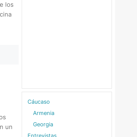
e los
cina
Cáucaso
Armenia
los
Georgia
on un
Entrevistas