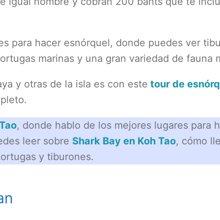
de igual nombre y cobran 200 bahts que te inclu
es para hacer esnórquel, donde puedes ver tib
tortugas marinas y una gran variedad de fauna 
ya y otras de la isla es con este
tour de esnórq
pleto.
 Tao
, donde hablo de los mejores lugares para 
uedes leer sobre
Shark Bay en Koh Tao
, cómo ll
tortugas y tiburones.
an