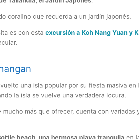
e Tailandia, el Jardín Japonés
.
ndo coralino que recuerda a un jardín japonés.
sita es con esta
excursión a Koh Nang Yuan y 
cular.
Phangan
elto una isla popular por su fiesta masiva en 
ando la isla se vuelve una verdadera locura.
ne mucho más que ofrecer, cuenta con variadas 
ottle beach, una hermosa playa tranquila
en l