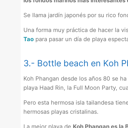
los fondos marinos más interesantes d
Se llama jardín japonés por su rico fo
Una forma muy práctica de hacer la vi
Tao
para pasar un día de playa especta
3.- Bottle beach en Koh 
Koh Phangan desde los años 80 se ha vu
playa Haad Rin, la Full Moon Party, cu
Pero esta hermosa isla tailandesa tie
hermosas playas cristalinas.
La mejor playa de
Koh Phangan es la B