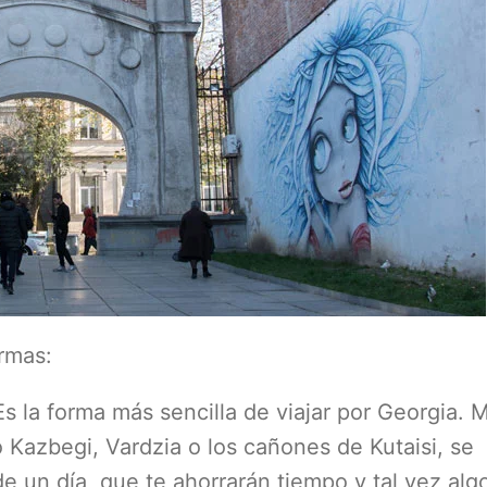
rmas:
Es la forma más sencilla de viajar por Georgia.
mo Kazbegi, Vardzia o los cañones de Kutaisi, se
 un día, que te ahorrarán tiempo y tal vez alg