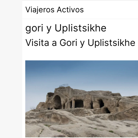
Saltar
Viajeros Activos
al
contenido
gori y Uplistsikhe
Visita a Gori y Uplistsikhe