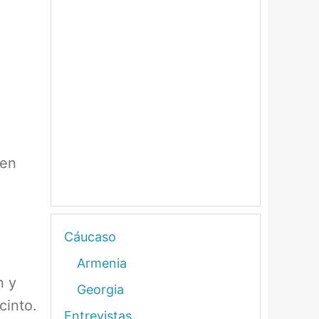
 en
Cáucaso
Armenia
n y
Georgia
cinto.
Entrevistas