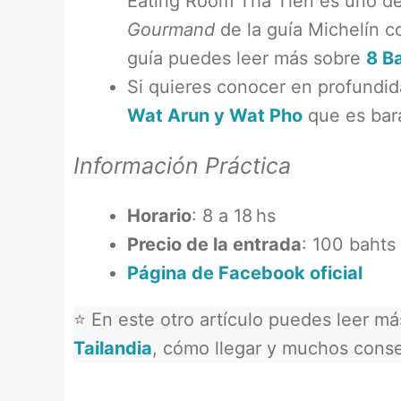
Eating Room Tha Tien es uno de 
Gourmand
de la guía Michelín c
guía puedes leer más sobre
8 B
Si quieres conocer en profundida
Wat Arun y Wat Pho
que es bara
Información Práctica
Horario
: 8 a 18 hs
Precio de la entrada
: 100 bahts
Página de Facebook oficial
⭐ En este otro artículo puedes leer m
Tailandia
, cómo llegar y muchos conse