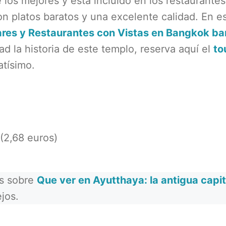
los mejores y está incluido en los restaurante
on platos baratos y una excelente calidad. En e
ares y Restaurantes con Vistas en Bangkok ba
d la historia de este templo, reserva aquí el
to
tísimo.
 (2,68 euros)
ás sobre
Que ver en Ayutthaya: la antigua capit
jos.